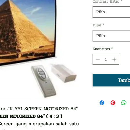
Contrast Ratio
*
Pilih
Type
*
Pilih
Kuantitas
*
Tamb
ctor JK YY1 SCREEN MOTORIZED 84″
EEN MOTORIZED 84″ ( 4 : 3 )
 Screen yang merupakan salah satu