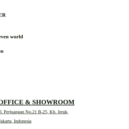
ER
ven world
ion
RD
 OFFICE & SHOWROOM
l. Perjuangan No.21 B-25, Kb. Jeruk,
Jakarta, Indonesia