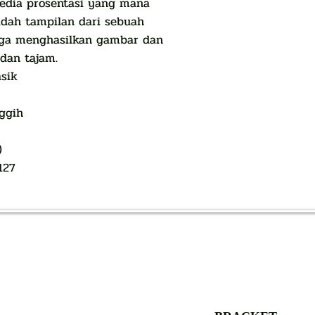
edia prosentasi yang mana
adah tampilan dari sebuah
gga menghasilkan gambar dan
dan tajam.
asik
nggih
)
127
AUTHORIZED OF