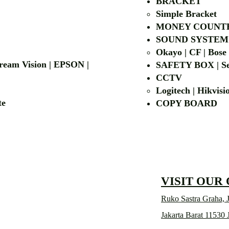
BRACKET
Simple Bra
cket
MONEY COUNT
| LG | EIKI
SOUND SYSTEM
Okayo | CF | Bose
 Dream Vision | EPSON |
SAFETY BOX | Se
CCTV
Logitech | Hikvis
etalite
COPY BOA
VISIT OUR
Ruko Sastra Graha, J
Jakarta Barat 11530 