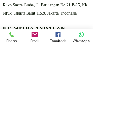
Ruko Sastra Graha, Jl. Perjuangan No.21 B-25, Kb.
Jeruk, Jakarta Barat 11530 Jakarta, Indonesia
PT. MITRA ANDALAN
PERTAMA
Phone
Email
Facebook
WhatsApp
Marketing 4
0878 2657 7706
CLICK FOR HOTLINE
CONTACT
Marketing 1