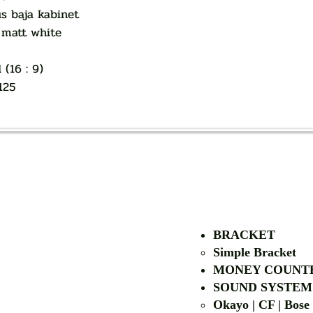
s baja kabinet
 matt white
(16 : 9)
125
AUTHORIZED OF
BRACKET
Simple Bra
cket
MONEY COUNT
| LG | EIKI
SOUND SYSTEM
Okayo | CF | Bose