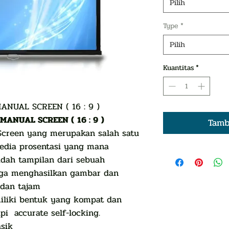
Pilih
Type
*
Pilih
Kuantitas
*
MANUAL SCREEN ( 16 : 9 )
 MANUAL SCREEN ( 16 : 9 )
Tamb
 Screen yang merupakan salah satu
edia prosentasi yang mana
adah tampilan dari sebuah
gga menghasilkan gambar dan
 dan tajam
iliki bentuk yang kompat dan
i accurate self-locking.
asik