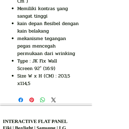
Cm )
Memiliki kontras yang
sangat tinggi
kain depan flesibel dengan
kain belakang
mekanisme tegangan
pegas mencegah
permukaan dari wrinking
Type : JK Fix Wall
Screen 92″ (16:9)
Size W x H (CM) : 203,5
x114,5
AUTHORIZED OF
INTERACTIVE FLAT PANEL
Eiki | Boxlight | Samsung | LG