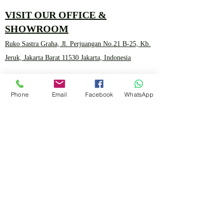
VISIT OUR OFFICE &
SHOWROOM
Ruko Sastra Graha, Jl. Perjuangan No.21 B-25, Kb.
Jeruk, Jakarta Barat 11530 Jakarta, Indonesia
PT. MITRA ANDALAN
Phone
Email
Facebook
WhatsApp
PERTAMA
Marketing 4
0878 2657 7706
CLICK FOR HOTLINE
CONTACT